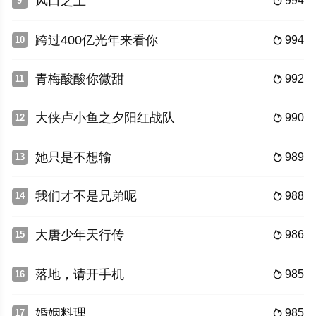
风口之上
994
9

跨过400亿光年来看你
994
10

青梅酸酸你微甜
992
11

大侠卢小鱼之夕阳红战队
990
12

她只是不想输
989
13

我们才不是兄弟呢
988
14

大唐少年天行传
986
15

落地，请开手机
985
16

婚姻料理
985
17
