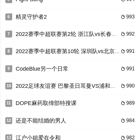
精灵守护者2
993
6

2022赛季中超联赛第2轮 浙江队vs长春亚泰
992
7

2022赛季中超联赛第10轮 深圳队vs北京国安
991
8

CodeBlue另一个日常
991
9

2022足球友谊赛 巴黎圣日耳曼VS浦和红钻
990
10

DOPE麻药取缔部特搜课
989
11

还是不能结婚的男人
984
12

江户小姐爱在令和
982
13
