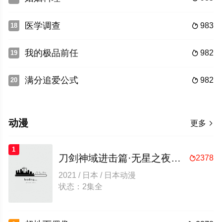
医学调查
983
18

我的极品前任
982
19

满分追爱公式
982
20

动漫
更多

1
刀剑神域进击篇·无星之夜的咏叹调
2378

2021 / 日本 / 日本动漫
状态：2集全