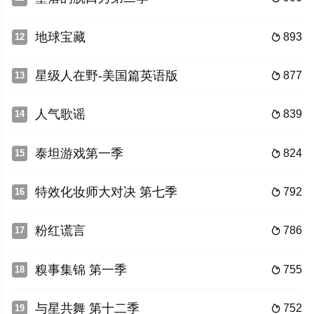
地球宝藏
893
12

星级人在野-美国篇英语版
877
13

人气歌谣
839
14

泰坦游戏第一季
824
15

特效化妆师大对决 第七季
792
16

粉红谎言
786
17

糗事集锦 第一季
755
18

与星共舞 第十二季
752
19
