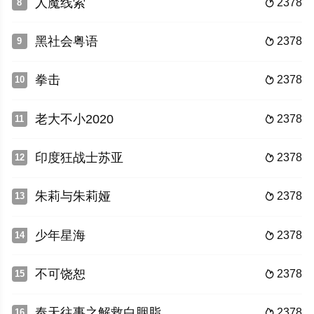
人魔线索
2378
8

黑社会粤语
2378
9

拳击
2378
10

老大不小2020
2378
11

印度狂战士苏亚
2378
12

朱莉与朱莉娅
2378
13

少年星海
2378
14

不可饶恕
2378
15

奉天往事之解救白胭脂
2378
16
