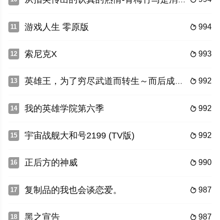
游戏人生 零原版
994
11

索尼克X
993
12

英雄王，为了穷尽武道而转生～而后成为世界最强见习骑士♀～
992
13

我的英雄学院第六季
992
14

宇宙战舰大和号2199 (TV版)
992
15

正后方的神威
990
16

复制品的我也会谈恋爱。
987
17

黑之宣告
987
18
