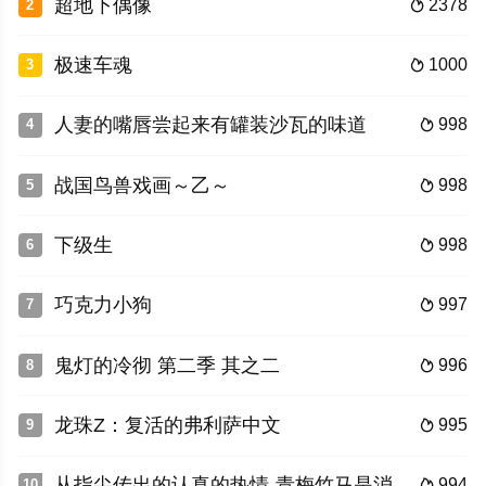
超地下偶像
2378
2

极速车魂
1000
3

人妻的嘴唇尝起来有罐装沙瓦的味道
998
4

战国鸟兽戏画～乙～
998
5

下级生
998
6

巧克力小狗
997
7

鬼灯的冷彻 第二季 其之二
996
8

龙珠Z：复活的弗利萨中文
995
9

从指尖传出的认真的热情-青梅竹马是消防员-
994
10
