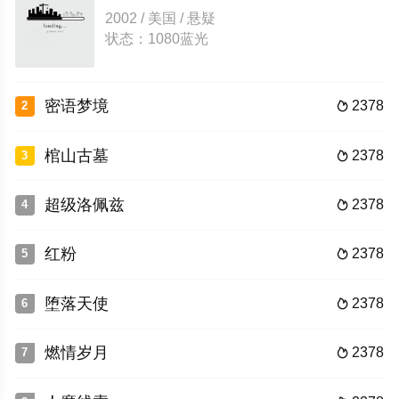
2002 / 美国 / 悬疑
状态：1080蓝光
密语梦境
2378
2

棺山古墓
2378
3

超级洛佩兹
2378
4

红粉
2378
5

堕落天使
2378
6

燃情岁月
2378
7
