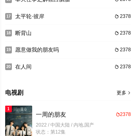
太平轮·彼岸
2378
17

断背山
2378
18

愿意做我的朋友吗
2378
19

在人间
2378
20

电视剧
更多

1
一周的朋友
2378

2022 / 中国大陆 / 内地,国产
状态：第12集