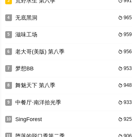
荒野求生 第六季
991
3

无底黑洞
965
4

滋味工场
959
5

老大哥(美版) 第八季
956
6

梦想BB
953
7

舞魅天下 第八季
948
8

中餐厅·南洋拾光季
933
9

SingForest
925
10

堕落的脱口秀第二季
906
11
