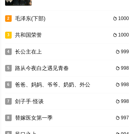
毛泽东(下部)
1000
2

共和国荣誉
1000
3

长公主在上
999
4

路从今夜白之遇见青春
998
5

爸爸、妈妈、爷爷、奶奶、外公
998
6

刽子手·怪谈
998
7

替嫁医女第一季
997
8
