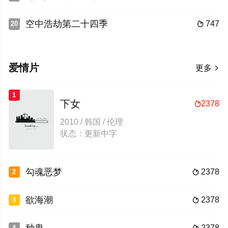
空中浩劫第二十四季
747
20

爱情片
更多

1
下女
2378

2010 / 韩国 / 伦理
状态：更新中字
勾魂恶梦
2378
2

欲海潮
2378
3

2378
4