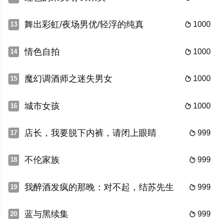
舞出彩虹/夜场男优/轻浮的纯真
1000
13

情色自拍
1000
14

魔幻调酒师之迷失男女
1000
15

城市女孩
1000
16

店长，我要脱下内裤，请闭上眼睛
999
17

不伦家族
999
18

我醉酒发疯的那晚：对不起，结苏先生
999
19

蓝与黑续集
999
20
