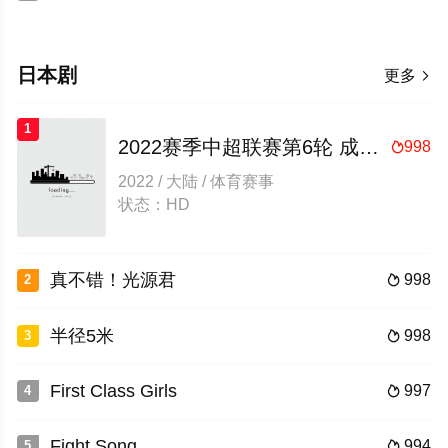
日本剧
更多

1
2022赛季中超联赛第6轮 成都蓉城vs深圳队
998

2022 / 大陆 / 体育赛事
状态：HD
真不错！光源君
998
2

半径5米
998
3

First Class Girls
997
4

Fight Song
994
5
