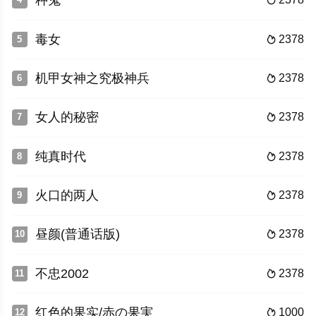
种鬼

毒女
2378
5

机甲女神之究极神兵
2378
6

女人的秘密
2378
7

纯真时代
2378
8

火口的两人
2378
9

昼颜(普通话版)
2378
10

不忠2002
2378
11

红色的果实/赤の果実
1000
12
