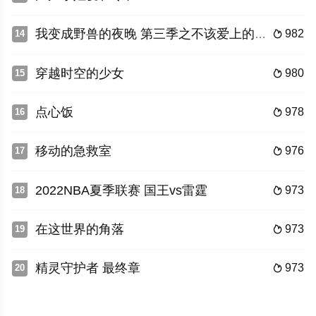
我变成野兽的夜晚 第三季之不该爱上的对象
982
14

穿越时空的少女
980
15

点心饭
978
16

移动的急救室
976
17

2022NBA夏季联赛 国王vs雷霆
973
18

在这世界的角落
973
19

精灵守护者 最终章
973
20
