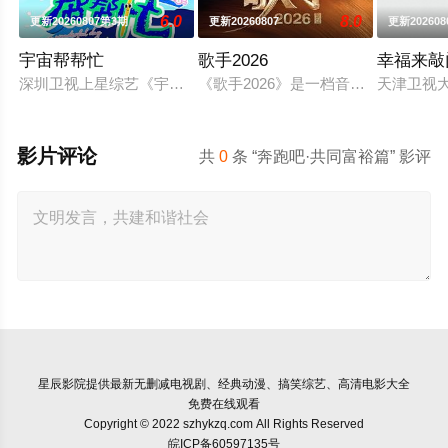
6.0
8.0
更新20260807第3期
更新20260807
更新202608
宇宙帮帮忙
歌手2026
幸福来敲门
深圳卫视上星综艺《宇宙帮帮忙》是一档以文具快闪店为场景的
《歌手2026》是一档音乐交流竞技
天津卫视
影片评论
共
0
条 “奔跑吧·共同富裕篇” 影评
星辰影院
提供最新无删减电视剧、经典动漫、搞笑综艺、高清电影大全
免费在线观看
Copyright © 2022 szhykzq.com All Rights Reserved
皖ICP备60597135号