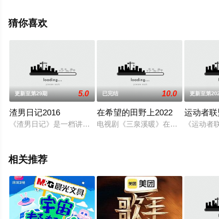
费观看高清未删减完整版综艺节目就上星辰电影院，更多
相关信息可移步至豆瓣综艺、电视猫或剧情网等平台了
猜你喜欢
解。
5.0
10.0
更新至第29期
已完结
更新至第202
渣男日记2016
在希望的田野上2022
运动者联
《渣男日记》是一档讲述渣男日常生活的节目。节目以搞笑、幽
电视剧《三泉溪暖》在央视一套热播
《运动者
相关推荐