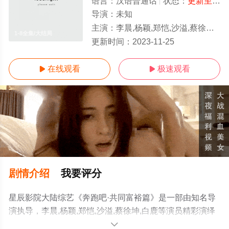
语言：
汉语普通话
状态：
更新至特别回顾
导演：
未知
主演：
李晨,杨颖,郑恺,沙溢,蔡徐坤,白鹿
1-8全集/大结局
更新时间：
2023-11-25
在线观看
极速观看


剧情介绍
我要评分
星辰影院大陆综艺《奔跑吧·共同富裕篇》是一部由知名导
演执导，李晨,杨颖,郑恺,沙溢,蔡徐坤,白鹿等演员精彩演绎
的中国大陆综艺，大结局剧情已揭晓（1-8全集），手机免
