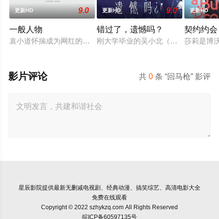
9.0
9.0
更新HD
更新HD
更新HD
一般人物
错过了，遗憾吗？
契约约会
袁小道怀揣成为网红的梦想创作短视频，并与周小乙等人组建了“
刚大学毕业的吴小北（庄达菲 饰）被
莎莉是博
影片评论
共
0
条 “回马枪” 影评
星辰影院
提供最新无删减电视剧、经典动漫、搞笑综艺、高清电影大全
免费在线观看
Copyright © 2022 szhykzq.com All Rights Reserved
皖ICP备60597135号