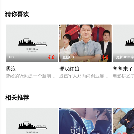
院，更多相关信息可移步至豆瓣电影、电视猫或剧情网等
平台了解。
猜你喜欢
4.0
4.0
HD
更新HD
更新HD中
柔浪
硬汉红娘
爸爸来了
曾经的Vojta是一个腼腆的男孩，他脾气暴躁的父亲自己未能游
退伍军人郑向尚创业屡败，却执意要做
电影讲述了
相关推荐