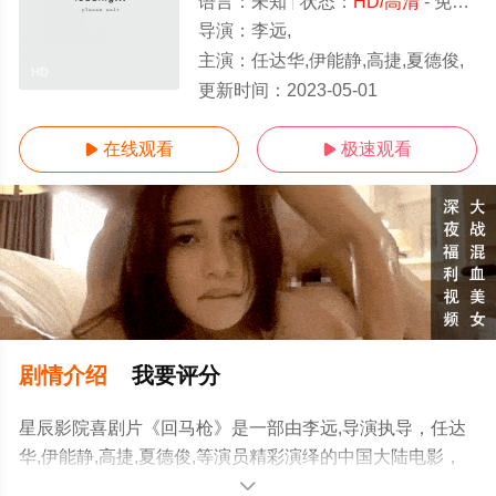
语言：
未知
状态：
HD/高清
- 免费在线观看
导演：
李远,
主演：
任达华,伊能静,高捷,夏德俊,
HD
更新时间：
2023-05-01
在线观看
极速观看


剧情介绍
我要评分
星辰影院喜剧片《回马枪》是一部由李远,导演执导，任达
华,伊能静,高捷,夏德俊,等演员精彩演绎的中国大陆电影，
手机免费观看高清未删减完整版电影大全就上星辰电影
