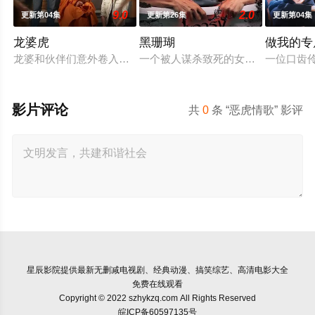
9.0
2.0
更新第04集
更新第26集
更新第04集
龙婆虎
黑珊瑚
做我的专
龙婆和伙伴们意外卷入一起钻石抢劫案，成为警方怀疑的对象。
一个被人谋杀致死的女孩的灵魂附到
一位口齿
影片评论
共
0
条 “恶虎情歌” 影评
星辰影院
提供最新无删减电视剧、经典动漫、搞笑综艺、高清电影大全
免费在线观看
Copyright © 2022 szhykzq.com All Rights Reserved
皖ICP备60597135号