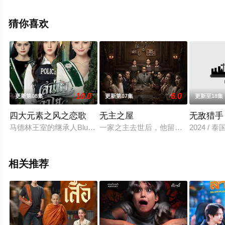
特·阿塔潘亚朋等演员精彩演绎的泰国电视剧，手机免费观
看高清未删减完整版电视剧全集就上星辰电影院，更多相
猜你喜欢
关信息可移步至豆瓣电视剧、电视猫或剧情网等平台了
解。
10.0
6.0
更新第08集
更新第07集
更新至18集
四大元素之风之恋歌
无主之屋
无敌猎手
马德林王室的继承人Blue公主到访泰国，由Wayo警官负责其
一家之主去世后，他留下的钻石帝国
2024 /
相关推荐