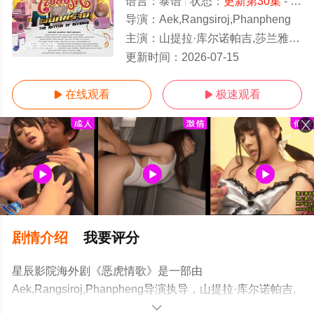
语言：
泰语
状态：
更新第30集
- 免费在线观看
导演：
Aek,Rangsiroj,Phanpheng
主演：
山提拉·库尔诺帕吉,莎兰雅·春哈萨特,维察亚蓬·亚姆萨德,彭蒂瓦·萨空查谙
更新第30集
更新时间：
2026-07-15
在线观看
极速观看


剧情介绍
我要评分
星辰影院海外剧《恶虎情歌》是一部由
Aek,Rangsiroj,Phanpheng导演执导，山提拉·库尔诺帕吉,
莎兰雅·春哈萨特,维察亚蓬·亚姆萨德,彭蒂瓦·萨空查谙,彭帕
