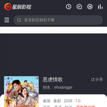






恶虎情歌
分享

别名：ehuqingge
泰国
泰剧
2026
7.0