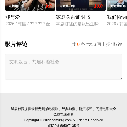
9.0
10.0
更新第10集
更新第23集
更新第91集
罪与爱
家庭关系证明书
我们愉快
2026 / 韩国 / ???,???,金贤叙,???
本剧讲述的是从出生瞬间开始就被打
2026 /
影片评论
共
0
条 “大叔再出招” 影评
星辰影院
提供最新无删减电视剧、经典动漫、搞笑综艺、高清电影大全
免费在线观看
Copyright © 2022 szhykzq.com All Rights Reserved
皖ICP备60597135号