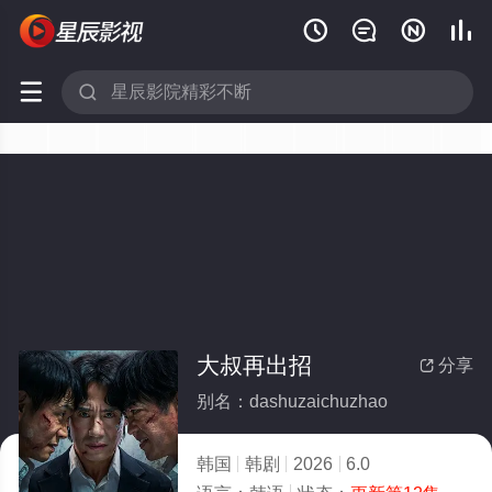






大叔再出招
分享

别名：dashuzaichuzhao
韩国
韩剧
2026
6.0