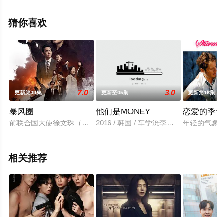
院，更多相关信息可移步至豆瓣电视剧、电视猫或剧情网
等平台了解。
猜你喜欢
7.0
3.0
更新第09集
更新至05集
更新第16集
暴风圈
他们是MONEY
恋爱的季
前联合国大使徐文珠（全智贤 饰）和神秘特工白山湖（姜栋元 
2016 / 韩国 / 车学沇李弘彬郑多彬金
年轻的气
相关推荐