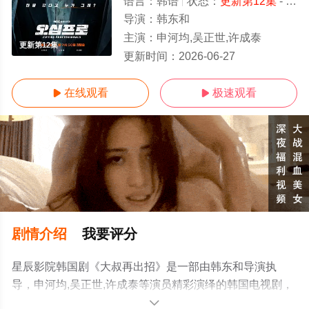
语言：
韩语
状态：
更新第12集
- 免费在线观看
导演：
韩东和
主演：
申河均,吴正世,许成泰
更新第12集
更新时间：
2026-06-27
在线观看
极速观看


剧情介绍
我要评分
星辰影院韩国剧《大叔再出招》是一部由韩东和导演执
导，申河均,吴正世,许成泰等演员精彩演绎的韩国电视剧，
手机免费观看高清未删减完整版电视剧全集就上星辰电影
