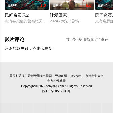
1.0
6.0
更新HD
更新HD
更新HD
民间奇案录2
让爱回家
民间奇案录
患有妄想症的警察张天盛遇上一起离奇的神像杀人事件，勘案过程中
2024 / 大陆 / 剧情
患有妄想
影片评论
共
条 “爱情鹤顶红” 影评
评论加载失败，点击我刷新...
星辰影院
提供最新无删减电视剧、经典动漫、搞笑综艺、高清电影大全
免费在线观看
Copyright © 2022 szhykzq.com All Rights Reserved
皖ICP备60597135号