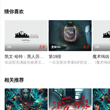
影院，更多相关信息可移步至豆瓣电影、电视猫或剧情网
等平台了解。
猜你喜欢
2.0
4.0
HD
更新HD
HD
凯文·哈特：黑人历史指南
第19排
魔术缉凶
在这部充满娱乐效果又富含教育意义的喜剧特辑中，凯文·哈特点
一位女医生带着6岁的女儿乘坐夜间
《魔术缉
相关推荐