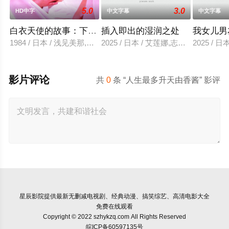
5.0
3.0
HD中字
中文字幕
中文字幕
白衣天使的故事：下流的行为
插入即出的湿润之处
我女儿男
1984 / 日本 / 浅见美那,三崎奈美,深見博,野上祐二
2025 / 日本 / 艾莲娜,志美健
2025 / 日
影片评论
共
0
条 “人生最多升天由香酱” 影评
星辰影院
提供最新无删减电视剧、经典动漫、搞笑综艺、高清电影大全
免费在线观看
Copyright © 2022 szhykzq.com All Rights Reserved
皖ICP备60597135号