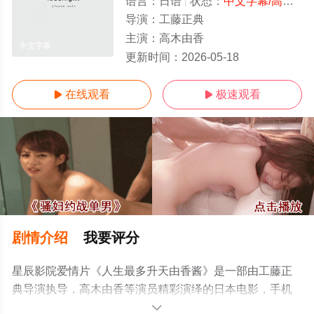
语言：
日语
状态：
中文字幕/高清
- 
导演：
工藤正典
主演：
高木由香
中文字幕
更新时间：
2026-05-18
在线观看
极速观看


剧情介绍
我要评分
星辰影院爱情片《人生最多升天由香酱》是一部由工藤正
典导演执导，高木由香等演员精彩演绎的日本电影，手机
免费观看高清未删减完整版电影大全就上星辰电影院，更
