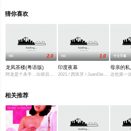
多相关信息可移步至豆瓣电影、电视猫或剧情网等平台了
解。
猜你喜欢
2.0
1.0
HD
HD
中文字幕
龙凤茶楼(粤语版)
印度夜幕
母亲的私
阿龙是个杀手，出狱后到龙凤茶楼当服务生，他本想走正道，并
2021 / 西班牙 / JuanDiego,LindaMolin,
达也第一
相关推荐