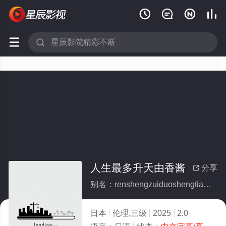






人生最多升天由香酱
分享

别名：renshengzuiduoshengtianyouxiangjiang
日本
伦理,三级
2025
2.0