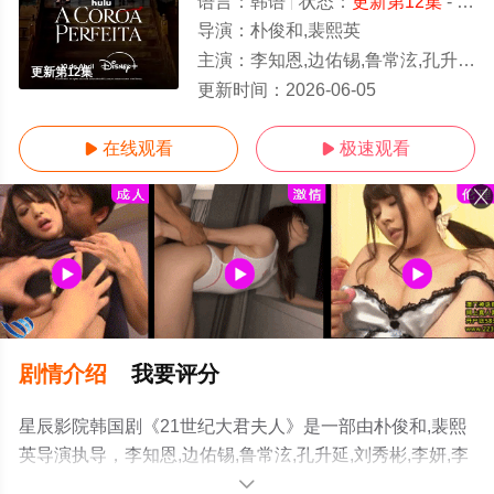
语言：
韩语
状态：
更新第12集
- 免费在线观看
导演：
朴俊和,裴熙英
主演：
李知恩,边佑锡,鲁常泫,孔升延,刘秀彬,李妍,李才元,蔡书安,朴俊勉
更新第12集
更新时间：
2026-06-05
在线观看
极速观看


剧情介绍
我要评分
星辰影院韩国剧《21世纪大君夫人》是一部由朴俊和,裴熙
英导演执导，李知恩,边佑锡,鲁常泫,孔升延,刘秀彬,李妍,李
才元,蔡书安,朴俊勉等演员精彩演绎的韩国电视剧，手机免
