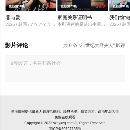
9.0
10.0
更新第10集
更新第23集
更新第91集
罪与爱
家庭关系证明书
我们愉快
2026 / 韩国 / ???,???,金贤叙,???
本剧讲述的是从出生瞬间开始就被打
2026 /
影片评论
共
0
条 “21世纪大君夫人” 影评
星辰影院
提供最新无删减电视剧、经典动漫、搞笑综艺、高清电影大全
免费在线观看
Copyright © 2022 szhykzq.com All Rights Reserved
皖ICP备60597135号