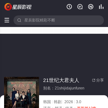






21世纪大君夫人
分享

别名：21shijidajunfuren
韩国
韩剧
2026
3.0