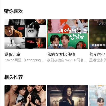
费观看高清未删减完整版电视剧全集就上星辰电影院，更
多相关信息可移步至豆瓣电视剧、电视猫或剧情网等平台
猜你喜欢
了解。
6.0
9.0
更新第08集
更新第11集
更新第12集
退货儿童
我的女友比我帅
善良的他
Kakao网漫《i shopping》确定改编成电视剧。原网漫以领
该剧改编自NAVER同名网络漫画《
黑道世家
相关推荐