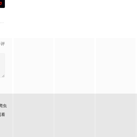
0
取住宅社区的储备基金，却意外揭开深藏的腐败真
饰）因为老婆高世允（李雪 饰）在提出离婚的第二日突然遭到神秘绑架，瞬间被
影评
爬虫
观看