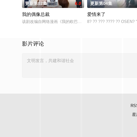
更新第02集
6.0
更新第04集
我的偶像总裁
爱情来了
该剧改编自网络漫画《我的欧巴是偶像》，是一部浪漫喜剧。讲述
8? ?? ??? ???? ?? OSEN? “
影片评论
RS
星