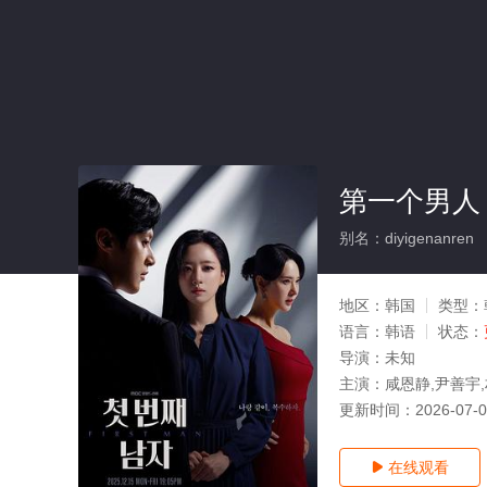
第一个男人
别名：diyigenanren
地区：
韩国
类型：
语言：
韩语
状态：
导演：
未知
主演：
咸恩静,尹善宇,
更新时间：
2026-07-
在线观看
