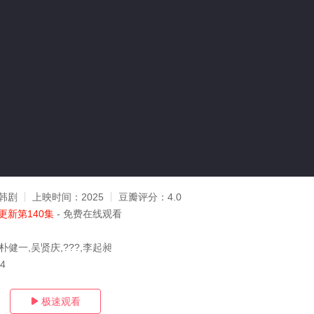
韩剧
上映时间：
2025
豆瓣评分：
4.0
更新第140集
- 免费在线观看
朴健一,吴贤庆,???,李起昶
04
极速观看
