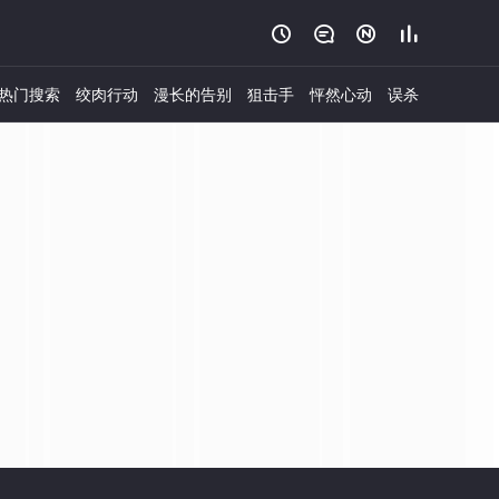




热门搜索
绞肉行动
漫长的告别
狙击手
怦然心动
误杀