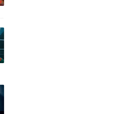
0
生的女性故
勋,文喜京,李商淑,郑孝彬,李家豪,郑永琡
 ??? ???. 7? ?????? ???
0
实挡住而受挫的二十几岁，像变成那样的大人的三