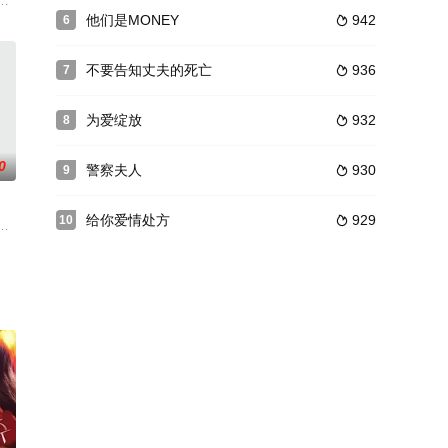
族男子。
年， 甩开现实恐慌只能正面迎击！孤独高中生车贤秀（宋江 饰）的家人在一次
他们是MONEY
942
6

不要告知丈夫的死亡
936
7

为爱绽放
932
8

0
警察夫人
930
9

给你爱情处方
929
10

识到他是
柱荧金钟文