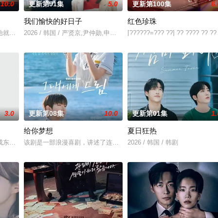
10.0
更新第91集
5.0
更新第100集
6.
我们愉快的好日子
红色珍珠
始就被打上家庭崩溃烙印的一个孩子和面对冷酷的偏见和命运，重新找回自己人
2026 / 韩国 / 严贤京,尹仲勋,申正允,尹多英,金惠玉,鲜于在德,尹多
[??????=??? ??] ?? ???? ?? ??
3.0
更新第08集
10.0
更新第01集
1.
给你梦想
夏日狂热
）究竟藏身何方？他和郑智安（金慧峻 饰）将如
知晓成东日赵敏修
该剧是一部浪漫喜剧，讲述了连一个梦想都无所畏惧的十几岁，被现
2026 / 韩国 / 韩剧