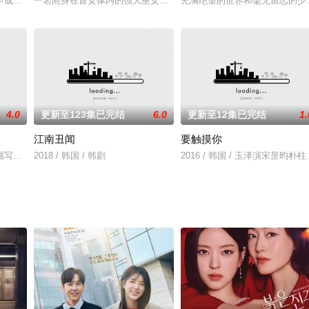
金奎泰执导，改编自2011年中国电视剧《步
艺媛申成禄李素妍
一名附身在盲女体内的强大巫女遇见一个期望她能改变自己命运的望
充满绝望的世界和毫无留恋的少
4.0
更新至123集已完结
6.0
更新至12集已完结
1.
江南丑闻
要触摸你
污证据的手机。与此同时，警察秋泰正(许东华的朋
描写平凡的出租车司机吴泽（李星民 饰）载着前往木浦的客人（柳演锡 饰）意
2018 / 韩国 / 韩剧
2016 / 韩国 / 玉泽演宋昰昀朴