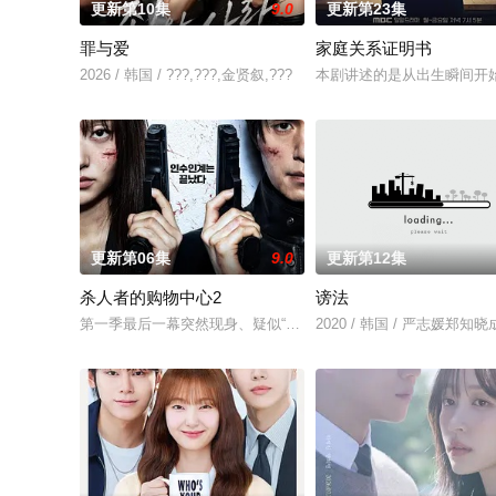
更新第10集
9.0
更新第23集
罪与爱
家庭关系证明书
2026 / 韩国 / ???,???,金贤叙,???
本剧讲述的是从出生瞬间开
更新第06集
9.0
更新第12集
杀人者的购物中心2
谤法
第一季最后一幕突然现身、疑似“死而复生”的郑进湾（李栋旭 饰
2020 / 韩国 / 严志媛郑