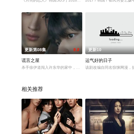
《月亮的恋人》韩国SBS于2016年初播出的水木迷你连续剧，由
2017 / 韩国 / 崔民秀姜
更新第08集
9.0
更新10
谎言之屋
运气好的日子
杀手徐伊道闯入许东华的家中，将其囚禁，并搜寻一部藏有市长贪
该剧改编自同名惊悚网漫，
相关推荐