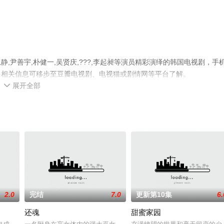
尹善宇,朴健一,吴贤庆,???,李起昶等演员精彩演绎的韩国电视剧，手
多相关信息可移步至豆瓣电视剧、电视猫或剧情网等平台了解。
展开全部

2.0
完结
7.0
更新第10集
6.
还魂
甜蜜家园