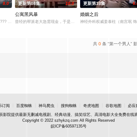
8.0
更新第08集
10.0
更新第10集
6.
公寓黑风暴
婚姻之后
进入由前偶像兼CEO李灿领导的公司工作的南多凛
??? KBS2 ? ?? ??? ‘??? ??’
曾经的帮派老大急需现金，于是和有志成为律师的同伴合作，打算窃
神经外科权威姜泰柱（南宫珉 
共
0
条 “第一个男人” 
S订阅
百度蜘蛛
神马爬虫
搜狗蜘蛛
奇虎地图
谷歌地图
必应
辰影院
提供最新无删减电视剧、经典动漫、搞笑综艺、高清电影大全免费在线
Copyright © 2022 szhykzq.com All Rights Reserved
皖ICP备60597135号