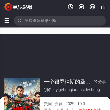






一个很乔纳斯的圣诞节
分享

别名：yigehenqiaonasideshengdanjie
美国
喜剧
2025
10.0