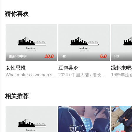
斯,Nck,Name,Karen,Burthwright,Bianca,Melchior,Leo,Pady,Na
ud,Brian,MacDougall,Raymond,Johnson-Brown,C等演员
猜你喜欢
精彩演绎的美国电影，手机免费观看高清未删减完整版电
影大全就上星辰电影院，更多相关信息可移步至豆瓣电
影、电视猫或剧情网等平台了解。
10.0
6.0
更新HD中字
HD
HD
女性思维
豆包县令
躁起来吧
What makes a woman swipe right for Mr. Wrong Sofía V
2024 / 中国大陆 / 潘长江,苑琼丹,
1969
相关推荐