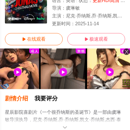
语言：
英语
状态：
更新HD/高清
- 免费在线观看
导演：
虞琳敏
主演：
尼克·乔纳斯,乔·乔纳斯,凯文·乔纳斯,杰西·泰勒·弗格森,汪可盈,Ama
更新HD
更新时间：
2025-11-14
在线观看
极速观看


剧情介绍
我要评分
星辰影院喜剧片《一个很乔纳斯的圣诞节》是一部由虞琳
敏导演执导，尼克·乔纳斯,乔·乔纳斯,凯文·乔纳斯,杰西·泰
勒·弗格森,汪可盈,Amanda,Cleghorn,拉弗恩·考克
