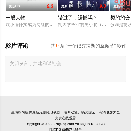
9.0
9.0
更新HD
更新HD
更新HD
一般人物
错过了，遗憾吗？
契约约会
袁小道怀揣成为网红的梦想创作短视频，并与周小乙等人组建了“
刚大学毕业的吴小北（庄达菲 饰）被
莎莉是博
影片评论
共
0
条 “一个很乔纳斯的圣诞节” 影评
星辰影院
提供最新无删减电视剧、经典动漫、搞笑综艺、高清电影大全
免费在线观看
Copyright © 2022 szhykzq.com All Rights Reserved
皖ICP备60597135号