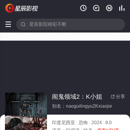






闹鬼领域2：K小姐
分享

别名：naoguilingyu2Kxiaojie
印度尼西亚
恐怖
2024
8.0