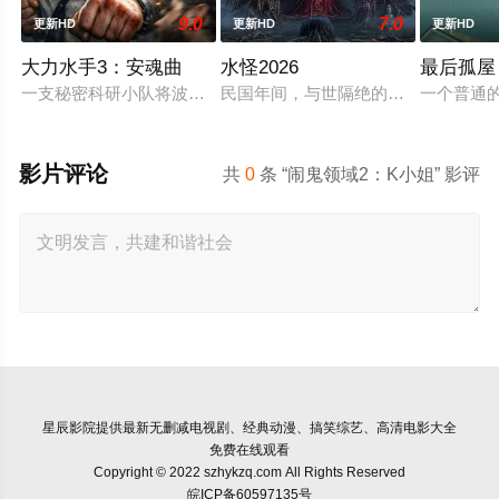
9.0
7.0
更新HD
更新HD
更新HD
大力水手3：安魂曲
水怪2026
最后孤屋
一支秘密科研小队将波派囚禁在地下军事基地，试图驯化并利用
民国年间，与世隔绝的怪水村被湖中“
一个普通的
影片评论
共
0
条 “闹鬼领域2：K小姐” 影评
星辰影院
提供最新无删减电视剧、经典动漫、搞笑综艺、高清电影大全
免费在线观看
Copyright © 2022 szhykzq.com All Rights Reserved
皖ICP备60597135号