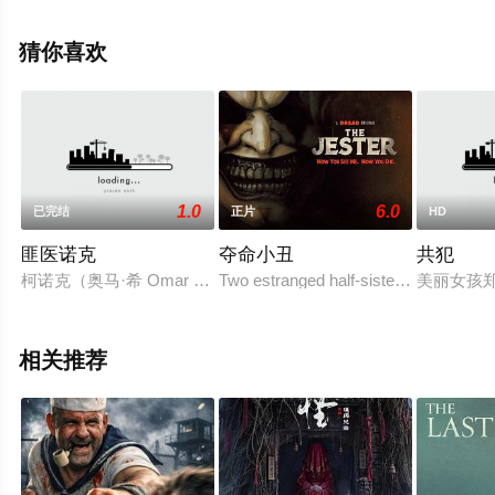
等演员精彩演绎的印度尼西亚电影，手机免费观看高清未
删减完整版电影大全就上星辰电影院，更多相关信息可移
猜你喜欢
步至豆瓣电影、电视猫或剧情网等平台了解。
1.0
6.0
已完结
正片
HD
匪医诺克
夺命小丑
共犯
柯诺克（奥马·希 Omar Sy 饰）曾是个骗子，但后来决定改
Two estranged half-sisters who are re
美丽女孩
相关推荐