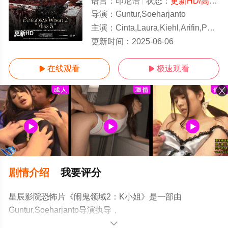
语言：
印尼语
状态：
更新HD/高清
-
导演：
Guntur,Soeharjanto
主演：
Cinta,Laura,Kiehl,Arifin,Putra,Callis
更新HD
更新时间：
2025-06-06
在线观看
极速观看


剧情介绍
我要评分
星辰影院恐怖片《闹鬼领域2：K小姐》是一部由
Guntur,Soeharjanto导演执导，
Cinta,Laura,Kiehl,Arifin,Putra,Callista,Arum,Indra,Brasco,I
