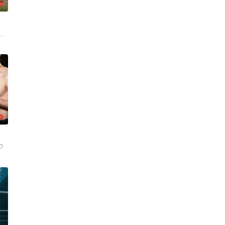
0
历险记。新
讼的医师邻居。两对夫妻卷入连外遇都算小事的
营 饰）意外失忆，住进拳击教练张泰河（丁海寅 饰）家中，对方还自称是她的
0
?