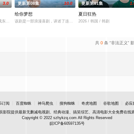
3.0
更新第08集
10.0
更新第01集
1.
给你梦想
夏日狂热
）究竟藏身何方？他和郑智安（金慧峻 饰）将如
知晓成东日赵敏修
该剧是一部浪漫喜剧，讲述了连一个梦想都无所畏惧的十几岁，被现
2026 / 韩国 / 韩剧
共
0
条 “非法正义” 
S订阅
百度蜘蛛
神马爬虫
搜狗蜘蛛
奇虎地图
谷歌地图
必应
辰影院
提供最新无删减电视剧、经典动漫、搞笑综艺、高清电影大全免费在线
Copyright © 2022 szhykzq.com All Rights Reserved
皖ICP备60597135号