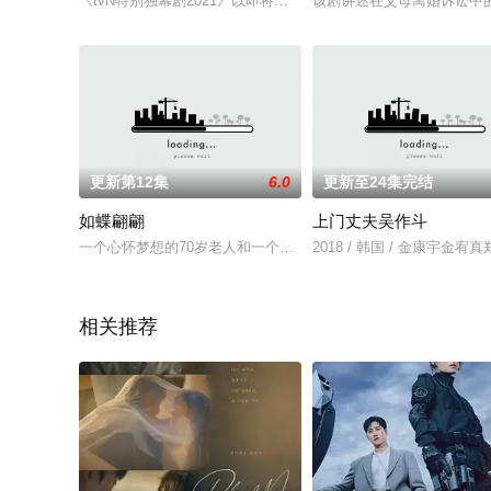
《tvN特别独幕剧2021》以即将发生在我们身边的故事为题材
该剧讲述在父母离婚诉讼中
更新第12集
6.0
更新至24集完结
如蝶翩翩
上门丈夫吴作斗
一个心怀梦想的70岁老人和一个拥有天赋的23岁少年在艰困的现
2018 / 韩国 / 金康宇金
相关推荐