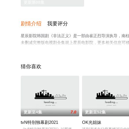
更新第08集
剧情介绍
我要评分
星辰影院韩国剧《非法正义》是一部由崔正烈导演执导，南柱
未删减完整版电视剧全集就上星辰电影院，更多相关信息可
猜你喜欢
更新至4集
7.0
更新至52集
tvN特别独幕剧2021
OK光姐妹