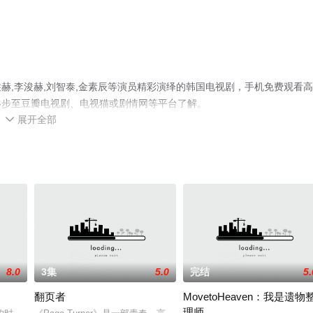
赫,李浚赫,刘智泰,金素辰等演员精彩演绎的韩国电视剧，手机免费观看
移步至豆瓣电视剧、电视猫或剧情网等平台了解。
展开全部

8.0
3集
5.0
完结
5.
翻页者
MovetoHeaven：我是遗物
理师