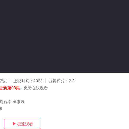
韩剧
上映时间：
2023
豆瓣评分：
2.0
更新第08集
- 免费在线观看
,刘智泰,金素辰
06
极速观看
