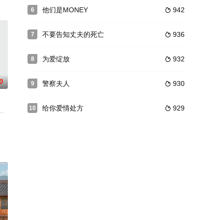
喜剧。
KBS电视台特别企划独幕剧，由曾执
他们是MONEY
942
6

是遗物整理师「有人死去时，我的工作就开始了」每个死亡背后都有一段故事我们
不要告知丈夫的死亡
936
7

为爱绽放
932
8

0
警察夫人
930
9

给你爱情处方
929
10

晚7点；YouTube/V
恋应对法