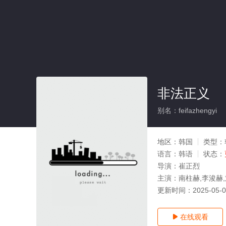
非法正义
别名：feifazhengyi
地区：
韩国
类型：
语言：
韩语
状态：
导演：
崔正烈
主演：
南柱赫,李浚赫
更新时间：
2025-05-
在线观看
