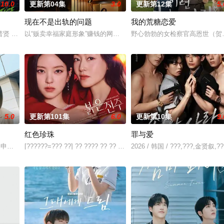
10.0
更新第04集
3.0
更新第12集
5.
现在不是出轨的问题
我的荒糖恋爱
普贤 饰）华丽回归，完美蜕变为成熟专业的刑警，继续以财力同实力展开查案
以“贩卖幸福家庭形象”赚钱的网红夫妇，与他们正陷入泥淖般离婚诉
野心勃勃的女检察官高恩世（贺
5.0
更新第101集
6.0
更新第10集
9.
红色珍珠
罪与爱
和面对冷酷的偏见和命运，重新找回自己人生的女性故
尹仲勋,申正允,尹多英,金惠玉,鲜于在德,尹多勋,文喜京,李商淑,郑孝彬,李家豪,郑永琡
[??????=??? ??] ?? ???? ?? ?? ??? ???. 7? ?????? ???
2026 / 韩国 / ???,???,金贤叙,??