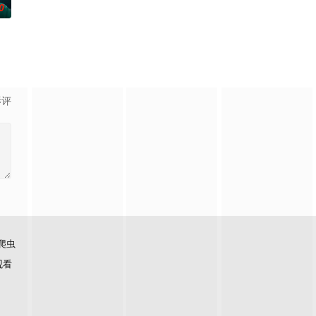
0
实挡住而受挫的二十几岁，像变成那样的大人的三
影评
爬虫
观看