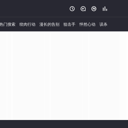




热门搜索
绞肉行动
漫长的告别
狙击手
怦然心动
误杀