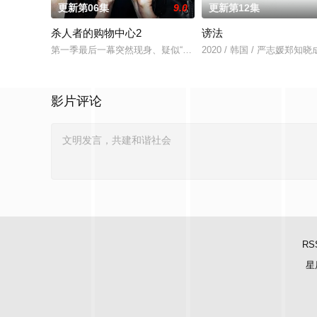
更新第06集
9.0
更新第12集
杀人者的购物中心2
谤法
第一季最后一幕突然现身、疑似“死而复生”的郑进湾（李栋旭 饰
2020 / 韩国 / 严志媛郑
影片评论
RS
星