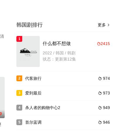
韩国剧排行
更多

高清
1
什么都不想做
2415

2022 / 韩国 / 韩剧
状态：更新第12集
代客旅行
974
2

爱到最后
973
3

杀人者的购物中心2
949
4

0
首尔蓝调
946
5

整