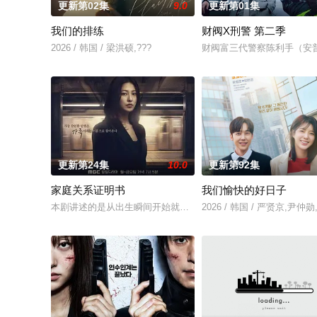
更新第02集
9.0
更新第01集
我们的排练
财阀X刑警 第二季
2026 / 韩国 / 梁洪硕,???
财阀富三代警察陈利手（安
更新第24集
10.0
更新第92集
家庭关系证明书
我们愉快的好日子
本剧讲述的是从出生瞬间开始就被打上家庭崩溃烙印的一个孩子
2026 / 韩国 / 严贤京,